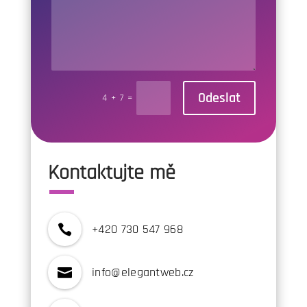
Odeslat
4 + 7
=
Kontaktujte mě
+420 730 547 968

info@elegantweb.cz
