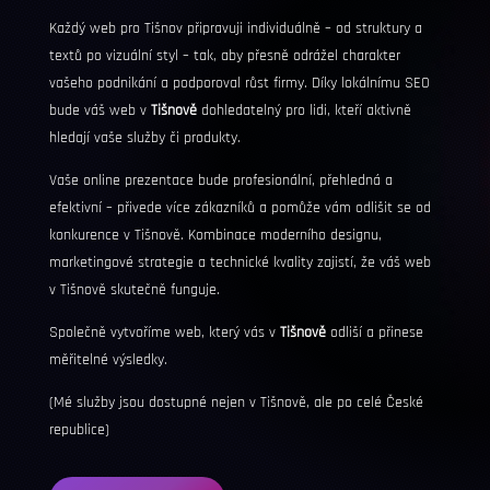
Každý web pro Tišnov připravuji individuálně – od struktury a
textů po vizuální styl – tak, aby přesně odrážel charakter
vašeho podnikání a podporoval růst firmy. Díky lokálnímu
SEO
bude váš web v
Tišnově
dohledatelný pro lidi, kteří aktivně
hledají vaše služby či produkty.
Vaše online prezentace bude profesionální, přehledná a
efektivní – přivede více zákazníků a pomůže vám odlišit se od
konkurence v Tišnově. Kombinace moderního designu,
marketingové strategie a technické kvality zajistí, že váš web
v Tišnově skutečně funguje.
Společně vytvoříme web, který vás v
Tišnově
odliší a přinese
měřitelné výsledky.
(Mé služby jsou dostupné nejen v Tišnově, ale po celé České
republice)