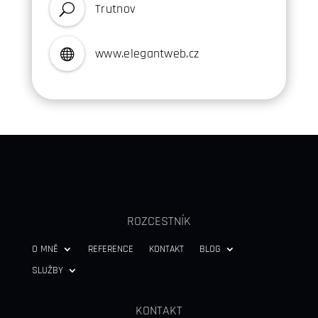
Trutnov
U
www
.elegantweb.cz

ROZCESTNÍK
O MNĚ
REFERENCE
KONTAKT
BLOG
SLUŽBY
KONTAKT