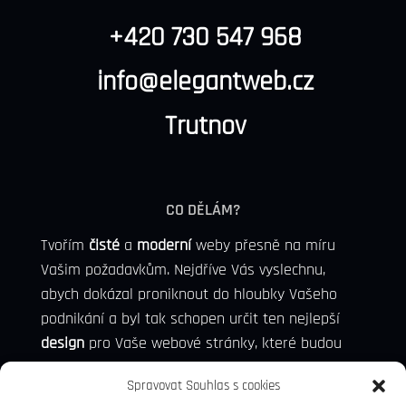
+420 730 547 968
info@elegantweb.cz
Trutnov
CO DĚLÁM?
Tvořím
čisté
a
moderní
weby přesně na míru
Vašim požadavkům. Nejdříve Vás vyslechnu,
abych dokázal proniknout do hloubky Vašeho
podnikání a byl tak schopen určit ten nejlepší
design
pro Vaše webové stránky, které budou
konkurence schopni, a dokážou přivézt nové
Spravovat Souhlas s cookies
potenciální zákazníky.