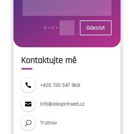
Odeslat
5 + 2
=
Kontaktujte mě
+420 730 547 968

info@elegantweb.cz

Trutnov
U