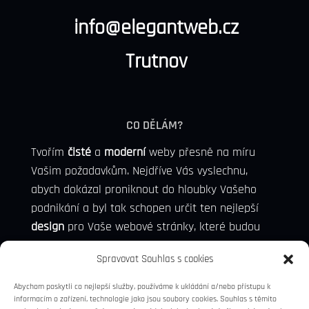
info@elegantweb.cz
Trutnov
CO DĚLÁM?
Tvořím
čisté
a
moderní
weby přesně na míru
Vašim požadavkům. Nejdříve Vás vyslechnu,
abych dokázal proniknout do hloubky Vašeho
podnikání a byl tak schopen určit ten nejlepší
design
pro Vaše webové stránky, které budou
konkurence schopni, a dokážou přivézt nové
Spravovat Souhlas s cookies
potenciální zákazníky.
Abychom poskytli co nejlepší služby, používáme k ukládání a/nebo přístupu k
informacím o zařízení, technologie jako jsou soubory cookies. Souhlas s těmito