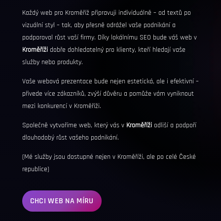
Každý web pro Kroměříž připravuji individuálně – od textů po
vizuální styl – tak, aby přesně odrážel vaše podnikání a
podporoval růst vaší firmy. Díky lokálnímu
SEO
bude váš web v
Kroměříži
dobře dohledatelný pro klienty, kteří hledají vaše
služby nebo produkty.
Vaše webová prezentace bude nejen estetická, ale i efektivní –
přivede více zákazníků, zvýší důvěru a pomůže vám vyniknout
mezi konkurencí v Kroměříži.
Společně vytvoříme web, který vás v
Kroměříži
odliší a podpoří
dlouhodobý růst vašeho podnikání.
(Mé služby jsou dostupné nejen v Kroměříži, ale po celé České
republice)
CHCI WEB NA MÍRU