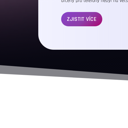
určený pro telefony nebyl na vet
ZJISTIT VÍCE