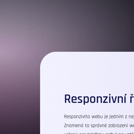
Responzivní 
Responzivita
webu je jedním z nej
Znamená to správné zobrazení web