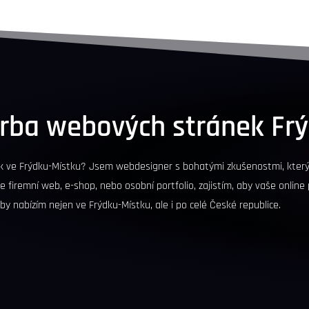
orba webových stránek
Fr
k ve Frýdku-Místku? Jsem webdesigner s bohatými zkušenostmi, který
te firemní web, e-shop, nebo osobní portfolio, zajistím, aby vaše online
žby nabízím nejen ve Frýdku-Místku, ale i po celé České republice.