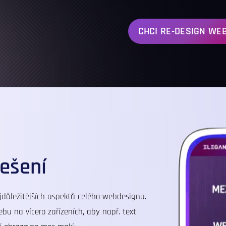
CHCI RE-DESIGN WE
řešení
důležitějších aspektů celého webdesignu.
u na vícero zařízeních, aby např. text