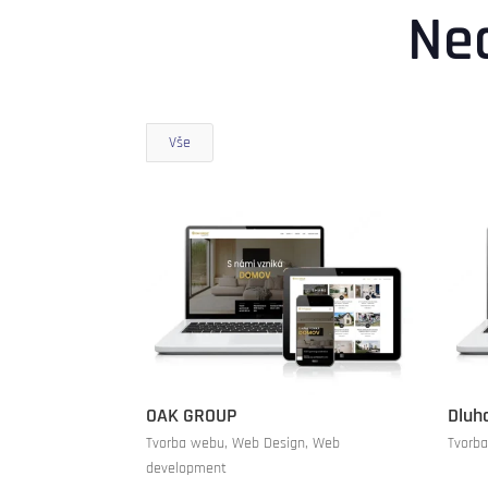
Ne
Vše
OAK GROUP
Dluh
Tvorba webu
,
Web Design
,
Web
Tvorb
development