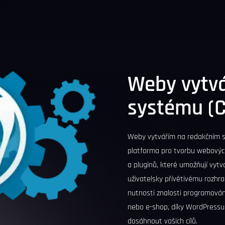
Weby vytv
systému (
Weby vytvářím na redakčním
platforma pro tvorbu webovýc
a pluginů, které umožňují vytv
uživatelsky přívětivému rozhr
nutnosti znalosti programování
nebo e-shop, díky WordPressu 
dosáhnout vašich cílů.