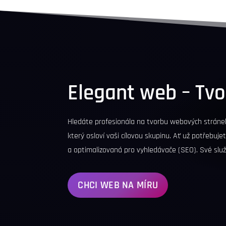
Elegant web – Tv
Hledáte profesionála na tvorbu webových stráne
který osloví vaši cílovou skupinu. Ať už potřebuje
a optimalizovaná pro vyhledávače (
SEO
). Své slu
CHCI WEB NA MÍRU