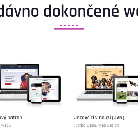
dávno dokončené w
ový patron
Jezevčíci v nouzi (JVN)
a webu
Tvorba webu
,
Web Design