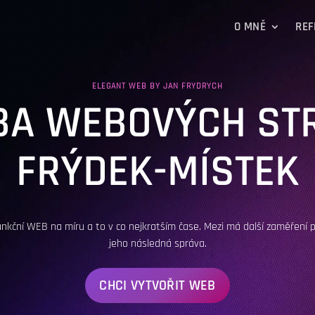
O MNĚ
REF
ELEGANT WEB BY JAN FRYDRYCH
BA WEBOVÝCH ST
FRÝDEK-MÍSTEK
nkční WEB na míru a to v co nejkratším čase. Mezi má další zaměření p
jeho následná správa.
CHCI VYTVOŘIT WEB