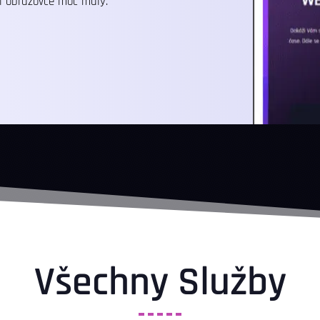
ší obrazovce moc malý.
Všechny Služby