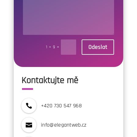
Odeslat
1 + 9
=
Kontaktujte mě
+420 730 547 968

info@elegantweb.cz
