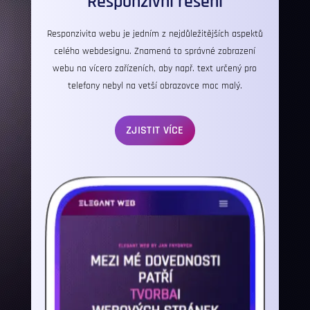
Responzivní řešení
Responzivita
webu je jedním z nejdůležitějších aspektů
celého webdesignu. Znamená to správné zobrazení
webu na vícero zařízeních, aby např. text určený pro
telefony nebyl na vetší obrazovce moc malý.
ZJISTIT VÍCE