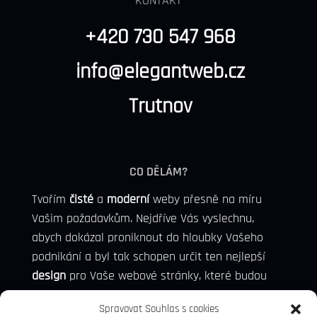
KONTAKT
+420 730 547 968
info@elegantweb.cz
Trutnov
CO DĚLÁM?
Tvořím
čisté
a
moderní
weby přesně na míru
Vašim požadavkům. Nejdříve Vás vyslechnu,
abych dokázal proniknout do hloubky Vašeho
podnikání a byl tak schopen určit ten nejlepší
design
pro Vaše webové stránky, které budou
konkurence schopni, a dokážou přivézt nové
Spravovat Souhlas s cookies
potenciální zákazníky.