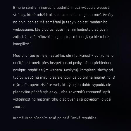
Brno je centrem inovací a podnikání, což vyžaduje webové
stránky, které udrží krok s konkurencí a zaujmou návštěvníky
na první pohled.Mé zaměření je tedy v oblasti moderního
webdesignu, který odrazí vaše firemní hodnoty a zároveň
zajistí, že vaši zákazníci najdou to, co hledají, rychle a bez
komplikací.
Mou prioritou je nejen estetika, ale i funkčnost – od rychlého
načítání stránek, přes bezpečnostní prvky, až po přehlednou
navigaci napříč celým webem. Poskytuji kompletní služby od
tvorby webů na míru, přes e-shopy, až po online marketing. S
mým přístupem získáte web, který nejen dobře vypadá, ale
především přináší výsledky – více zákazníků znamená lepší
viditelnost na místním trhu a zároveň širší povědomí o vaší
značce.
Kromě Brna působím také po celé České republice.