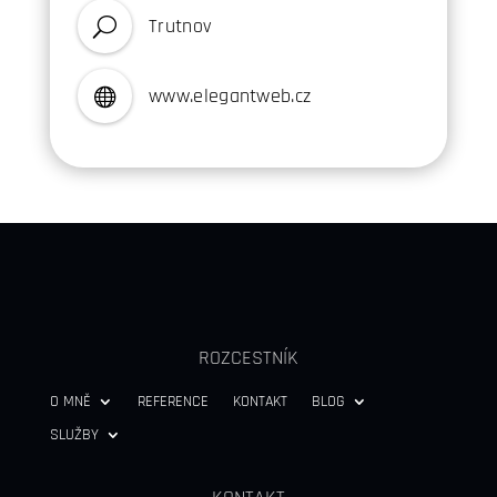
Trutnov
U
www
.elegantweb.cz

ROZCESTNÍK
O MNĚ
REFERENCE
KONTAKT
BLOG
SLUŽBY